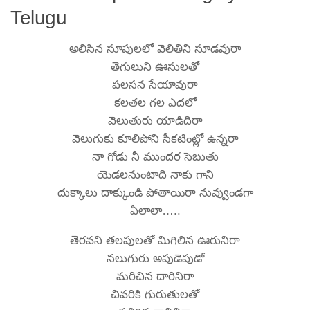
Telugu
అలిసిన సూపులలో వెలితిని సూడవురా
తెగులుని ఊసులతో
పలసన సేయావురా
కలతల గల ఎదలో
వెలుతురు యాడిదిరా
వెలుగుకు కూలిపోని సీకటింట్లో ఉన్నరా
నా గోడు నీ ముందర సెబుతు
యెడలనుంటాది నాకు గాని
దుక్కాలు దాక్కుండి పోతాయిరా నువ్వుండగా
ఏలాలా…..
తెరవని తలపులతో మిగిలిన ఊరునిరా
నలుగురు అపుడెపుడో
మరిచిన దారినిరా
చివరికి గురుతులతో