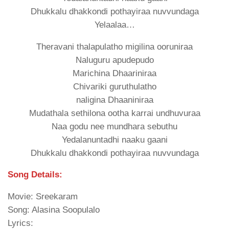
Dhukkalu dhakkondi pothayiraa nuvvundaga
Yelaalaa…
Theravani thalapulatho migilina ooruniraa
Naluguru apudepudo
Marichina Dhaariniraa
Chivariki guruthulatho
naligina Dhaaniniraa
Mudathala sethilona ootha karrai undhuvuraa
Naa godu nee mundhara sebuthu
Yedalanuntadhi naaku gaani
Dhukkalu dhakkondi pothayiraa nuvvundaga
Song Details:
Movie: Sreekaram
Song: Alasina Soopulalo
Lyrics: