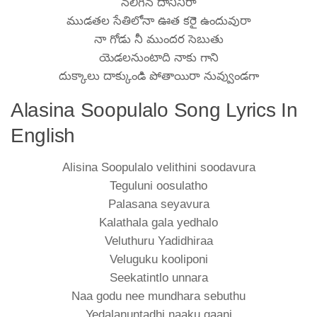
నలిగిన దానినిరా
ముడతల సేతిలోనా ఊత కరెై ఉందువురా
నా గోడు నీ ముందర సెబుతు
యెడలనుంటాది నాకు గాని
దుక్కాలు దాక్కుండి పోతాయిరా నువ్వుండగా
Alasina Soopulalo Song Lyrics In
English
Alisina Soopulalo velithini soodavura
Teguluni oosulatho
Palasana seyavura
Kalathala gala yedhalo
Veluthuru Yadidhiraa
Veluguku kooliponi
Seekatintlo unnara
Naa godu nee mundhara sebuthu
Yedalanuntadhi naaku gaani