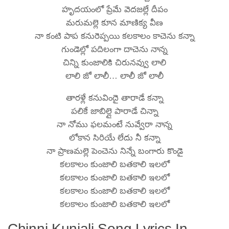
హృదయంలో ప్రేమే వెదజల్లే దీపం
మరుమల్లె కూన మాణిక్య వీణ
నా కంటి పాప కనురెప్పయి కలకాలం కాచెను కన్నా
గుండెల్లో పదిలంగా దాచెను నాన్న
చిన్ని కుంజాలికి చిరునవ్వు లాలి
లాలి జో లాలీ… లాలీ జో లాలీ
తారళ్లే కనువిందై తారాడే కన్నా
పలికే జాబిల్లై పారాడే చిన్నా
నా నోము ఫలమంటే నువ్వేరా నాన్న
లోకాన సిరియే లేదు నీ కన్నా
నా ప్రాణమల్లె పెంచెను నిన్నే బంగారు కొండై
కలకాలం కుంజాలి బతకాలి ఇలలో
కలకాలం కుంజాలి బతకాలి ఇలలో
కలకాలం కుంజాలి బతకాలి ఇలలో
కలకాలం కుంజాలి బతకాలి ఇలలో
Chinni Kunjali Song Lyrics In