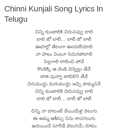
Chinni Kunjali Song Lyrics In
Telugu
చిన్ని కుంజాలికి చిరునవ్వు లాలి
లాలి జో లాలీ… లాలీ జో లాలీ
ఊహల్లో తేలంగా ఊయలేయాలి
నా పాటు వింటూ నిదురపోవాలి
పిల్లగాలి లాలించి పోవే
కొండెక్కి ఆ వెండి వెన్నెల్లు తేవే
జాజి పువ్వా జాబిలిని తేవే
చిరుముద్దు మరుముద్దు ఇచ్చి పొమ్మనవే
చిన్ని కుంజాలికి చిరునవ్వు లాలి
లాలి జో లాలీ… లాలీ జో లాలీ
చిన్ని నా బాబంటే వేయియేళ్ల వెలుగు
ఈ అమ్మ ఆశీస్సు నిను కాచగలుగు
ఉదయించే సూరీడే వెలుగిచ్చే రూపం