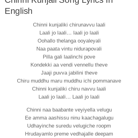
English
Chinni kunjaliki chirunavvu laali
Laali jo laali… laali jo laali
Oohallo thelanga ooyaleyali
Naa paata vintu nidurapovali
Pilla gali laalinchi pove
Kondekki aa vendi vennellu theve
Jaaji puvva jabilini theve
Chiru muddhu maru muddhu ichi pommanave
Chinni kunjaliki chiru navvu laali
Laali jo laali… Laali jo laali
Chinni naa baabante veyiyella velugu
Ee amma aashissu ninu kaachagalugu
Udhayinche suredu velugiche roopm
Hrudayamlo preme vedhajalle deepam