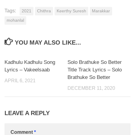
Tags:
2021
Chithra
Keerthy Suresh
Marakkar
mohanlal
YOU MAY ALSO LIKE...
Kadhulu Kadhulu Song
Solo Brathuke So Better
Lyrics – Vakeelsaab
Title Track Lyrics – Solo
Brathuke So Better
APRIL 6, 2021
DECEMBER 11, 2020
LEAVE A REPLY
Comment
*