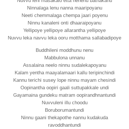
Nuvvu leni masakalo etta nenenu bathakanu
Ninnalaga lenu nanna maaripoyanu
Neeti chemmalaga chempa jaari poyenu
Ninnu kanaleni onti dhaaraipoyanu
Yellipoye yellipoye allarantha yellipoye
Nuvvu leka navvu leka ooru motthama sallabadipoye
Buddhileni moddhunu nenu
Mabbulona unnanu
Assalaina neelo ninnu sudalekapoyanu
Kalam yentha maayalamaari kallu teripinchindi
Kannu terichi susey lope ninnu mayam chesindi
Oopinantha oopiri gaali suttupakkale undi
Gayamaina gundeku matram oopirandhnantundi
Nuvvuleni illu choodu
Boruborumantundi
Ninnu gaani thekapothe nannu kudakuda
ravoddhantundi