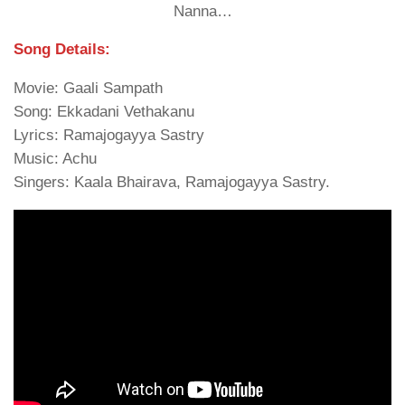
Nanna…
Song Details:
Movie: Gaali Sampath
Song: Ekkadani Vethakanu
Lyrics: Ramajogayya Sastry
Music: Achu
Singers: Kaala Bhairava, Ramajogayya Sastry.