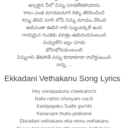
అస్సలైన నీలో నిన్ను సూడలేకపోయాను
కాలం ఎంత మాయలమారి కళ్ళు తెరిపించింది
కన్ను తెరిచి సూసే లోపే నిన్ను మాయం చేసింది
ఊపినంతా ఊపిరి గాలి సుట్టుపక్కలే ఉంది
గాయమైన గుండెకు మాత్రం ఊపిరందనంటుంది
నువ్వులేని ఇల్లు చూడు
భోరుభోరుమంటుంది
నిన్నుగాని తేకపోతే నన్ను కూడాకూడా రావొద్దంటుంది
నాన్న….
Ekkadani Vethakanu Song Lyrics
Hey unnapaatunu cheekatochi
Nalla rathiri shunyam vachi
Kantipapaku Sudhi guchhi
Kanaraani thutlu podisene
Ekkadani vethakanu etta ninnu vethakanu