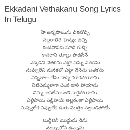
Ekkadani Vethakanu Song Lyrics
In Telugu
హే ఉన్నపాటును చీకటోచ్చి
నల్లరాతిరి శూన్యం వచ్చి
కంటిపాపకు సూది గుచ్చి
కానరాని తూట్లు పొడిసేనే
ఎక్కడని వెతకను ఎట్టా నిన్ను వెతకను
నువ్వులేని మసకలో ఎట్టా నేనెను బతకను
నిన్నలాగా లేను నాన్న మారిపోయాను
నీటిచెమ్మలాగా చెంప జారి పోయాను
నిన్ను కానలేని ఒంటి దారైపోయాను
ఎల్లిపోయే ఎల్లిపోయే అల్లరంతా ఎల్లిపోయే
నువ్వులేక నవ్వులేక ఊరు మొత్తం సల్లబడిపోయే
బుద్ధిలేని మొద్దును నేను
మబ్బులోన ఉన్నాను