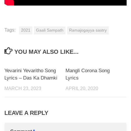
Tags:
2021
Gaali Sampath
Ramajogayya sastry
YOU MAY ALSO LIKE...
Yevarini Yevaritho Song
Mangli Corona Song
Lyrics – Das Ka Dhamki
Lyrics
MARCH 23, 2023
APRIL 20, 2020
LEAVE A REPLY