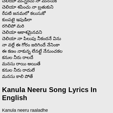
చెలియా మన్నించు నా మనసుకి
చెలియా శపించు నా బ్రతుకుని
రేపటి జనమలో కలుసుకో
కుంపటై ఇపుడిలా
రగిలిపో మరి
చెలియా ఆకాశమైనవని
చెలియా నా పిలుపు నీకందనే విను
నా వల్లే ఈ గోరం జరిగిందే నేనింకా
ఈ కణం నాకున్న లేనట్టే నేనుంచకల
కనుల నీరు రాలదే
మనసు రాయి అయితే
కనుల నీరు రాదులే
మనసు కాలి పోతే
Kanula Neeru Song Lyrics In
English
Kanula neeru raaladhe