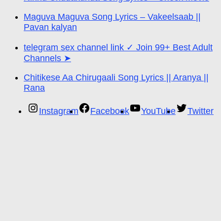
Maguva Maguva Song Lyrics – Vakeelsaab ||
Pavan kalyan
telegram sex channel link ✓ Join 99+ Best Adult
Channels ➤
Chitikese Aa Chirugaali Song Lyrics || Aranya ||
Rana
Instagram
Facebook
YouTube
Twitter