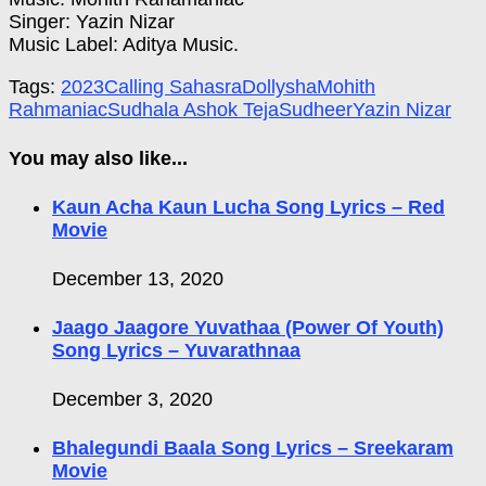
Singer: Yazin Nizar
Music Label: Aditya Music.
Tags:
2023
Calling Sahasra
Dollysha
Mohith
Rahmaniac
Sudhala Ashok Teja
Sudheer
Yazin Nizar
You may also like...
Kaun Acha Kaun Lucha Song Lyrics – Red
Movie
December 13, 2020
Jaago Jaagore Yuvathaa (Power Of Youth)
Song Lyrics – Yuvarathnaa
December 3, 2020
Bhalegundi Baala Song Lyrics – Sreekaram
Movie