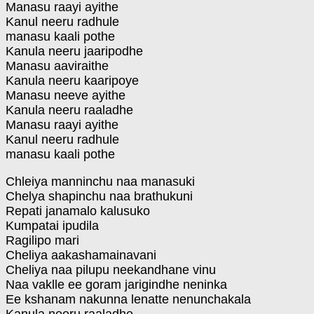
Manasu raayi ayithe
Kanul neeru radhule
manasu kaali pothe
Kanula neeru jaaripodhe
Manasu aaviraithe
Kanula neeru kaaripoye
Manasu neeve ayithe
Kanula neeru raaladhe
Manasu raayi ayithe
Kanul neeru radhule
manasu kaali pothe
Chleiya manninchu naa manasuki
Chelya shapinchu naa brathukuni
Repati janamalo kalusuko
Kumpatai ipudila
Ragilipo mari
Cheliya aakashamainavani
Cheliya naa pilupu neekandhane vinu
Naa vaklle ee goram jarigindhe neninka
Ee kshanam nakunna lenatte nenunchakala
Kanula neeru raaladhe