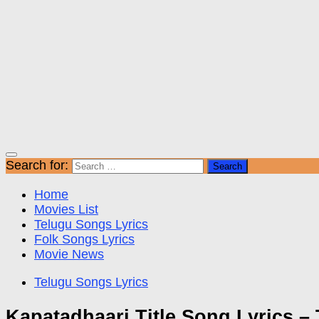
Search for:
Home
Movies List
Telugu Songs Lyrics
Folk Songs Lyrics
Movie News
Telugu Songs Lyrics
Kapatadhaari Title Song Lyrics 