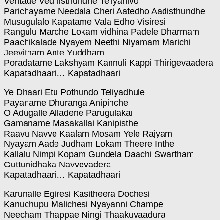
Ventade Vedhisthundhe Teliyanivo
Parichayame Needala Cheri Aatedho Aadisthundhe
Musugulalo Kapatame Vala Edho Visiresi
Rangulu Marche Lokam vidhina Padele Dharmam
Paachikalade Nyayem Neethi Niyamam Marichi
Jeevitham Ante Yuddham
Poradatame Lakshyam Kannuli Kappi Thirigevaadera
Kapatadhaari… Kapatadhaari
Ye Dhaari Etu Pothundo Teliyadhule
Payaname Dhuranga Anipinche
O Adugalle Alladene Parugulakai
Gamaname Masakallai Kanipisthe
Raavu Navve Kaalam Mosam Yele Rajyam
Nyayam Aade Judham Lokam Theere Inthe
Kallalu Nimpi Kopam Gundela Daachi Swartham
Guttunidhaka Navvevadera
Kapatadhaari… Kapatadhaari
Karunalle Egiresi Kasitheera Dochesi
Kanuchupu Malichesi Nyayanni Champe
Neecham Thappae Ningi Thaakuvaadura