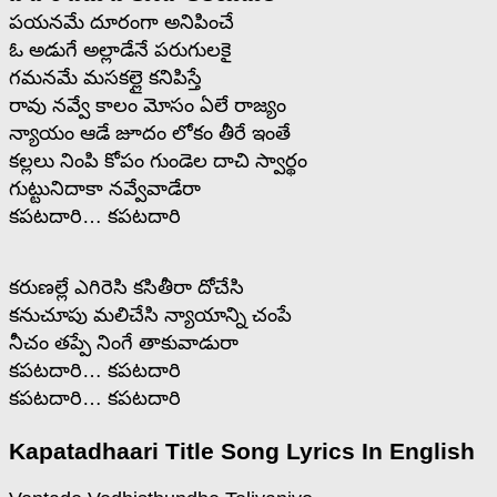
పయనమే దూరంగా అనిపించే
ఓ అడుగే అల్లాడేనే పరుగులకై
గమనమే మసకల్లై కనిపిస్తే
రావు నవ్వే కాలం మోసం ఏలే రాజ్యం
న్యాయం ఆడే జూదం లోకం తీరే ఇంతే
కల్లలు నింపి కోపం గుండెల దాచి స్వార్థం
గుట్టునిదాకా నవ్వేవాడేరా
కపటదారి… కపటదారి
కరుణల్లే ఎగిరెసి కసితీరా దోచేసి
కనుచూపు మలిచేసి న్యాయాన్ని చంపే
నీచం తప్పే నింగే తాకువాడురా
కపటదారి… కపటదారి
కపటదారి… కపటదారి
Kapatadhaari Title Song Lyrics In English