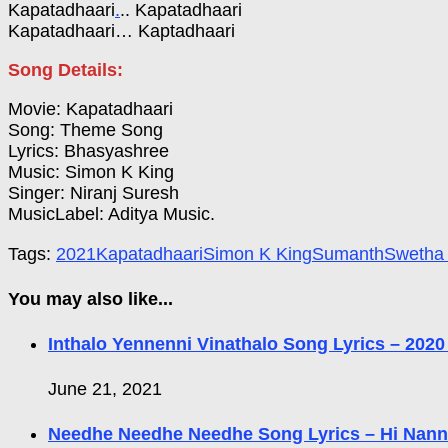
Kapatadhaari
.
.. Kapatadhaari
Kapatadhaari… Kaptadhaari
Song Details:
Movie: Kapatadhaari
Song: Theme Song
Lyrics: Bhasyashree
Music: Simon K King
Singer: Niranj Suresh
MusicLabel: Aditya Music.
Tags:
2021
Kapatadhaari
Simon K King
Sumanth
Swetha 
You may also like...
Inthalo Yennenni Vinathalo Song Lyrics – 202
June 21, 2021
Needhe Needhe Needhe Song Lyrics – Hi Nan