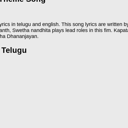
yrics in telugu and english. This song lyrics are writte
anth, Swetha nandhita plays lead roles in this fim. Kapa
tha Dhananjayan.
n Telugu