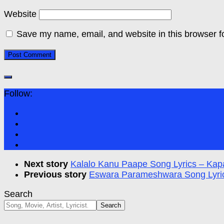
Website
Save my name, email, and website in this browser f
Follow:
Next story
Kalalo Kanu Paape Song Lyrics – Kap
Previous story
Eswara Parameshwara Song Lyri
Search
Search