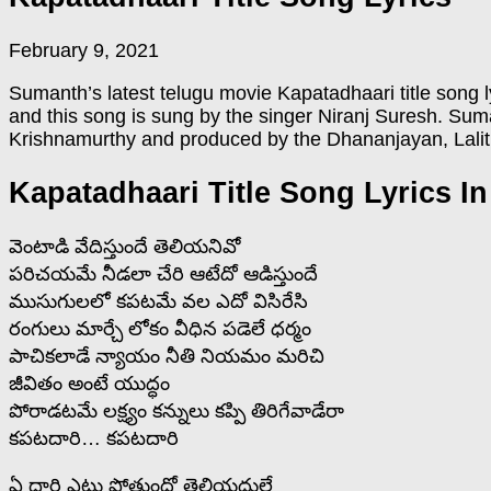
February 9, 2021
Sumanth’s latest telugu movie Kapatadhaari title song l
and this song is sung by the singer Niranj Suresh. Sum
Krishnamurthy and produced by the Dhananjayan, Lali
Kapatadhaari Title Song Lyrics I
వెంటాడి వేదిస్తుందే తెలియనివో
పరిచయమే నీడలా చేరి ఆటేదో ఆడిస్తుందే
ముసుగులలో కపటమే వల ఎదో విసిరేసి
రంగులు మార్చే లోకం వీధిన పడెలే ధర్మం
పాచికలాడే న్యాయం నీతి నియమం మరిచి
జీవితం అంటే యుద్ధం
పోరాడటమే లక్ష్యం కన్నులు కప్పి తిరిగేవాడేరా
కపటదారి… కపటదారి
ఏ దారి ఎటు పోతుందో తెలియదులే