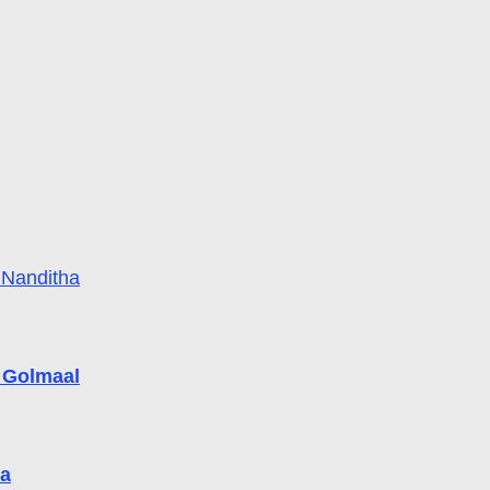
Nanditha
0 Golmaal
na