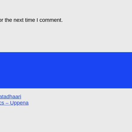
or the next time I comment.
atadhaari
cs – Uppena