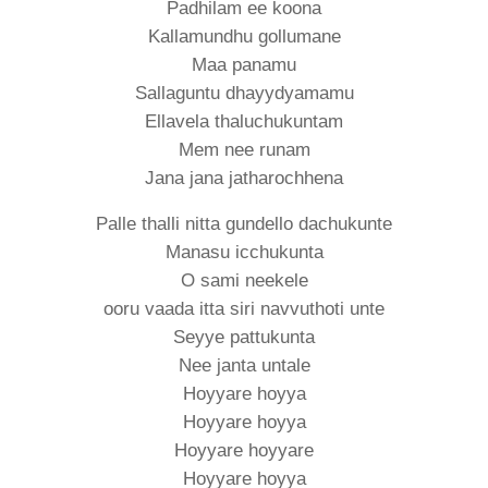
Padhilam ee koona
Kallamundhu gollumane
Maa panamu
Sallaguntu dhayydyamamu
Ellavela thaluchukuntam
Mem nee runam
Jana jana jatharochhena
Palle thalli nitta gundello dachukunte
Manasu icchukunta
O sami neekele
ooru vaada itta siri navvuthoti unte
Seyye pattukunta
Nee janta untale
Hoyyare hoyya
Hoyyare hoyya
Hoyyare hoyyare
Hoyyare hoyya