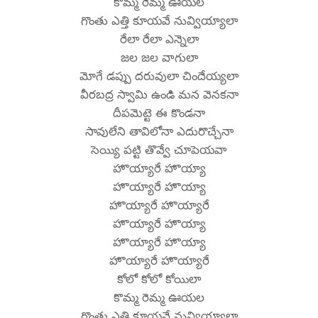
కొమ్మ రెమ్మ ఊయల
గొంతు ఎత్తి కూయవే నువ్వియ్యాలా
రేలా రేలా ఎన్నెలా
జల జల వాగులా
మోగే డప్పు దరువులా చిందేయ్యలా
వీరబద్ర స్వామి ఉండి మన వెనకనా
దీపమెట్టె ఈ కొండనా
సావులేని తావిలోనా ఎదురొచ్చేనా
సెయ్యి పట్టి తొవ్వే చూపెయవా
హొయ్యారే హొయ్యా
హొయ్యారే హొయ్యా
హొయ్యారే హొయ్యారే
హొయ్యారే హొయ్యా
హొయ్యారే హొయ్యా
హొయ్యారే హొయ్యారే
కోలో కోలో కోయిలా
కొమ్మ రెమ్మ ఊయల
గొంతు ఎత్తి కూయవే నువ్వియ్యాలా