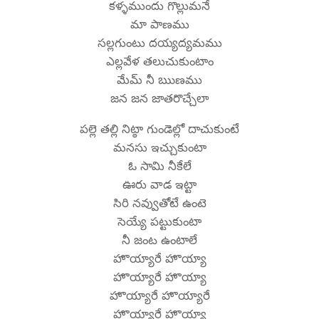
కళ్ళముందు గొల్లుమనే
మా పాణము
సల్లగుంటు దయ్యద్యమము
ఎల్లవేళ తలుచుకుంటాం
మేమ్ నీ ఋణము
జన జన జాతరొచ్చేలా
పల్లె తల్లి నిట్ఠా గుండెల్లో దాచుకుంటే
మనసు ఇచ్చుకుంటా
ఓ సామి నీకేలే
ఊరు వాడ ఇట్టా
సిరి నవ్వుతోటే ఉంటె
సెయ్యే పట్టుకుంటా
నీ జంట ఉంటాలే
హొయ్యారే హొయ్యా
హొయ్యారే హొయ్యా
హొయ్యారే హొయ్యారే
హొయ్యారే హొయ్యా