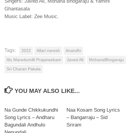
Singers: Javed Ali, Mohana Bhogaraju & Yamini
Ghantasala
Music Label: Zee Music.
Tags:
2022
Allari naresh
Anandhi
Itlu Maredumilli Prajaneekam
Javed Ali
MohanaBhogaraju
Sri Charan Pakala
YOU MAY ALSO LIKE...
Na Gunde Chikkukundhi
Naa Kosam Song Lyrics
Song Lyrics – Andharu
– Bangarraju – Sid
Bagundali Andhulo
Sriram
Nenundali