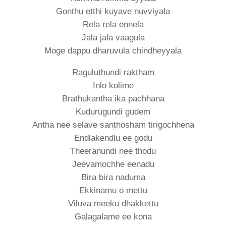
Gonthu etthi kuyave nuvviyala
Rela rela ennela
Jala jala vaagula
Moge dappu dharuvula chindheyyala
Raguluthundi raktham
Inlo kolime
Brathukantha ika pachhana
Kudurugundi gudem
Antha nee selave santhosham tirigochhena
Endlakendlu ee godu
Theeranundi nee thodu
Jeevamochhe eenadu
Bira bira naduma
Ekkinamu o mettu
Viluva meeku dhakkettu
Galagalame ee kona