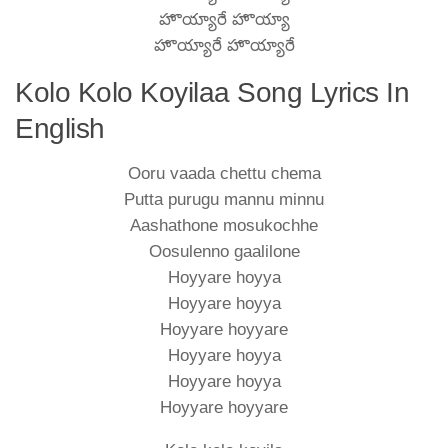
హొయ్యారే హొయ్యా
హొయ్యారే హొయ్యారే
Kolo Kolo Koyilaa Song Lyrics In
English
Ooru vaada chettu chema
Putta purugu mannu minnu
Aashathone mosukochhe
Oosulenno gaalilone
Hoyyare hoyya
Hoyyare hoyya
Hoyyare hoyyare
Hoyyare hoyya
Hoyyare hoyya
Hoyyare hoyyare