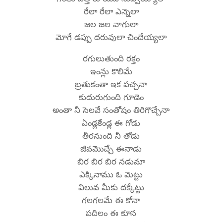
రేలా రేలా ఎన్నెలా
జల జల వాగులా
మోగే డప్పు దరువులా చిందేయ్యలా
రగులుతుంది రక్తం
ఇంన్లు కొలిమే
బ్రతుకంతా ఇక పచ్చనా
కుదురుగుంది గూడెం
అంతా నీ సెలవే సంతోషం తిరిగొచ్చేనా
ఏండ్లకేండ్ల ఈ గోడు
తీరనుంది నీ తోడు
జీవమొచ్చే ఈనాడు
బిర బిర బిర నడుమా
ఎక్కినాము ఓ మెట్టు
విలువ మీకు దక్కేట్టు
గలగలమే ఈ కోనా
పదిలం ఈ కూన