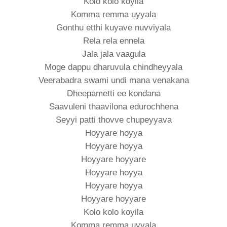
Kolo kolo koyila
Komma remma uyyala
Gonthu etthi kuyave nuvviyala
Rela rela ennela
Jala jala vaagula
Moge dappu dharuvula chindheyyala
Veerabadra swami undi mana venakana
Dheepametti ee kondana
Saavuleni thaavilona edurochhena
Seyyi patti thovve chupeyyava
Hoyyare hoyya
Hoyyare hoyya
Hoyyare hoyyare
Hoyyare hoyya
Hoyyare hoyya
Hoyyare hoyyare
Kolo kolo koyila
Komma remma uyyala