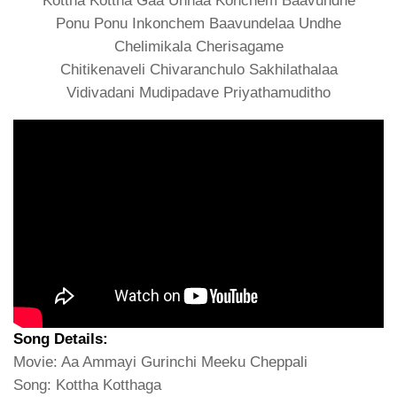
Kottha Kottha Gaa Unnaa Konchem Baavundhe
Ponu Ponu Inkonchem Baavundelaa Undhe
Chelimikala Cherisagame
Chitikenaveli Chivaranchulo Sakhilathalaa
Vidivadani Mudipadave Priyathamuditho
Song Details:
Movie: Aa Ammayi Gurinchi Meeku Cheppali
Song: Kottha Kotthaga