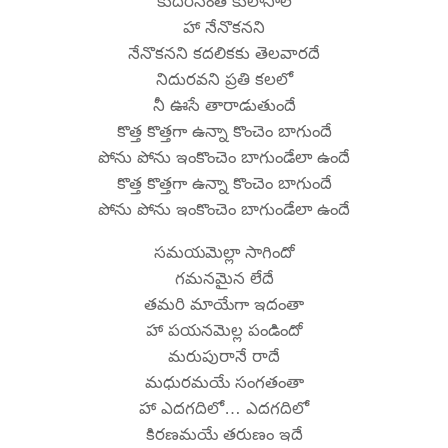
కుదిరినంత కులాసాలే
హా నేనొకనని
నేనొకనని కదలికకు తెలవారదే
నిదురవని ప్రతి కలలో
నీ ఊసే తారాడుతుందే
కొత్త కొత్తగా ఉన్నా కొంచెం బాగుందే
పోను పోను ఇంకొంచెం బాగుండేలా ఉందే
కొత్త కొత్తగా ఉన్నా కొంచెం బాగుందే
పోను పోను ఇంకొంచెం బాగుండేలా ఉందే
సమయమెల్లా సాగిందో
గమనమైన లేదే
తమరి మాయేగా ఇదంతా
హా పయనమెల్ల పండిందో
మరుపురానే రాదే
మధురమయే సంగతంతా
హా ఎదగదిలో… ఎదగదిలో
కిరణమయే తరుణం ఇదే