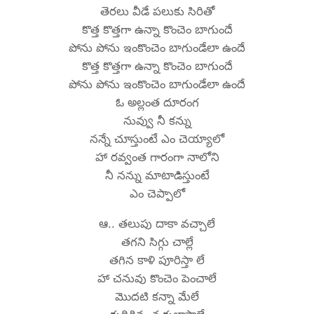
తెరలు వీడే పలుకు సిరితో
కొత్త కొత్తగా ఉన్నా కొంచెం బాగుందే
పోను పోను ఇంకొంచెం బాగుండేలా ఉందే
కొత్త కొత్తగా ఉన్నా కొంచెం బాగుందే
పోను పోను ఇంకొంచెం బాగుండేలా ఉందే
ఓ అల్లంత దూరంగ
నువ్వు నీ కన్ను
నన్నే చూస్తుంటే ఎం చెయ్యాలో
హా రవ్వంత గారంగా నాలోని
నీ నన్ను మాటాడిస్తుంటే
ఎం చెప్పాలో
ఆ.. తలుపు దాకా వచ్చాలే
తగని సిగ్గు చాల్లే
తగిన కాళి పూరిస్తా లే
హా చనువు కొంచెం పెంచాలే
మొదటి కన్నా మేలే