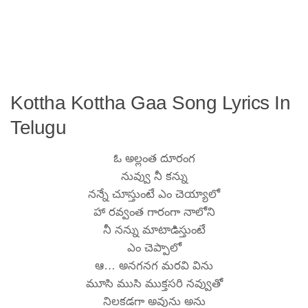
Kottha Kottha Gaa Song Lyrics In
Telugu
ఓ అల్లంత దూరంగ
నువ్వు నీ కన్ను
నన్నే చూస్తుంటే ఎం చెయ్యాలో
హా రవ్వంత గారంగా నాలోని
నీ నన్ను మాటాడిస్తుంటే
ఎం చెప్పాలో
ఆ… అనగనగ మరవి విను
మూసి ముసి ముక్తసరి నవ్వుతో
నిలకడగా అవును అను