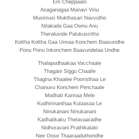
Em Cheppaalo
Anaganagaa Manavi Vinu
Musimusi Mukthasari Navvutho
Nilakada Gaa Ownu Anu
Theraluvide Palukusiritho
Kottha Kottha Gaa Unnaa Konchem Baavundhe
Ponu Ponu Inkonchem Baavundelaa Undhe
Thalapudhaakaa Vacchaale
Thagani Siggu Chaalle
Thagina Khaalee Pooristhaa Le
Chanuvu Konchem Penchaale
Modhati Kannaa Mele
Kudhirinanthaa Kulaasaa Le
Ninukanani Ninukanani
Kadhalikaku Thelavaaradhe
Nidhuravani Prathikalalo
Nee Oose Thaaraaduthondhe