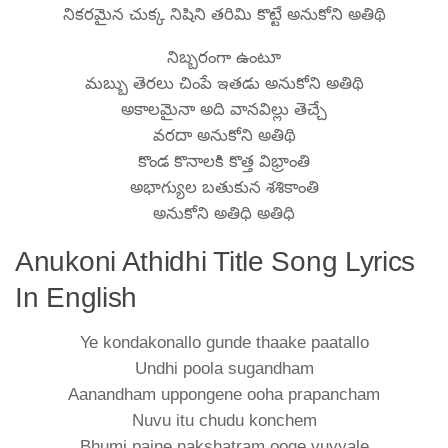
నికరమైన చుక్క నిషిని తరిమి కొట్టే అనుకోని అతిథి
నిబ్బరంగా ఉంటూ
మబ్బు తెరలు చింపే ఇతడు అనుకోని అతిథి
అకాలమైనా అది వానవిల్లు తెచ్చే
వరదా అనుకోని అతిథి
కొండ కొనాలకి కొత్త విభ్రాంతి
అభాగ్యుల బతుకున శశికాంతి
అనుకోని అతిధి అతిధి
Anukoni Athidhi Title Song Lyrics
In English
Ye kondakonallo gunde thaake paatallo
Undhi poola sugandham
Aanandham uppongene ooha prapancham
Nuvu itu chudu konchem
Bhumi paine nakshatram ooge vuyyale