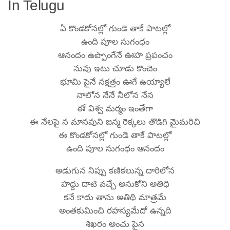
In Telugu
ఏ కొండకోనల్లో గుండె తాకే పాటల్లో
ఉంది పూల సుగంధం
ఆనందం ఉప్పొంగేనే ఊహ ప్రపంచం
నువు ఇటు చూడు కొంచెం
భూమి పైనే నక్షత్రం ఊగే ఉయ్యాలే
నాలోన నేనే నీలోన నేన
ఈే విశ్వ మర్మం ఇంతేగా
ఈ నేలపై న మానవుని జన్మ రెక్కలు తొడిగి మైమరిచి
ఈ కొండకోనల్లో గుండె తాకే పాటల్లో
ఉంది పూల సుగంధం ఆనందం
అడుగున నిప్పు కణికలున్న దారిలోన
హద్దు దాటి వచ్చే అనుకోని అతిధి
కనే కాదు తాను అతిథి మాత్రమే
అంతకుమించి రహస్యమేదో ఉన్నది
శిఖరం అంచు పైన