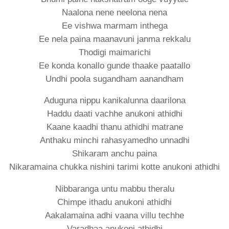
Naalona nene neelona nena
Ee vishwa marmam inthega
Ee nela paina maanavuni janma rekkalu
Thodigi maimarichi
Ee konda konallo gunde thaake paatallo
Undhi poola sugandham aanandham
Aduguna nippu kanikalunna daarilona
Haddu daati vachhe anukoni athidhi
Kaane kaadhi thanu athidhi matrane
Anthaku minchi rahasyamedho unnadhi
Shikaram anchu paina
Nikaramaina chukka nishini tarimi kotte anukoni athidhi
Nibbaranga untu mabbu theralu
Chimpe ithadu anukoni athidhi
Aakalamaina adhi vaana villu techhe
Varadhaa anukoni athidhi