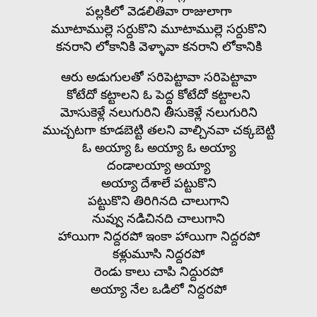
పల్లకిలో వెడలితివా రాజులాగా
మూటాముల్లె సర్దుకొని మూటాముల్లె సర్దుకొని
కనరాని లోకానికి వెళ్ళావా కనరాని లోకానికి
ఆరు అడుగులతో సరిపెట్టావా సరిపెట్టావా
కోటేదో కట్టాలని ఓ పెద్ద కోటేదో కట్టాలని
మోసుకెళ్లే నలుగురిని తీసుకెళ్లే నలుగురిని
ముచ్చటగా కూడబెట్టి తలని వాల్చినవా చక్కబెట్టి
ఓ అయ్యా ఓ అయ్యా ఓ అయ్యా
దండాలయ్యా అయ్యా
అయ్యా దేశాలే పట్టుకొని
పట్టుకొని తిరిగినది చాలుగాని
నువ్వు నడిచినది చాలుగాని
హాయిగా నిద్దరపో ఇంకా హాయిగా నిద్దరపో
కళ్లుమూసి నిద్దరపో
రెండు కాలు చాపి నిద్దురపో
అయ్యా నేల ఒడిలో నిద్దరపో