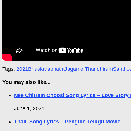
Tags:
2021
Bhaskarabhatla
Jagame Thandhiram
Santho
You may also like...
Nee Chitram Choosi Song Lyrics – Love Story
June 1, 2021
Thalli Song Lyrics – Penguin Telugu Movie