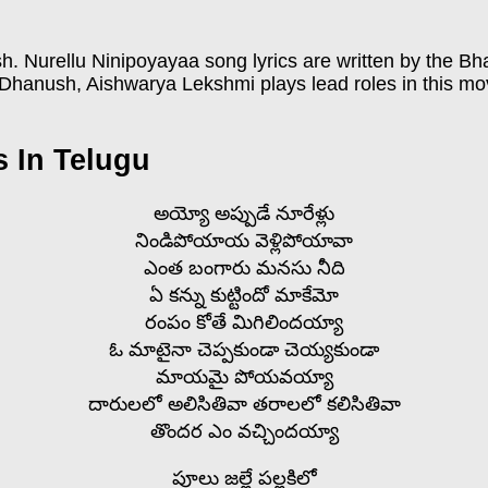
sh. Nurellu Ninipoyayaa song lyrics are written by the 
Dhanush, Aishwarya Lekshmi plays lead roles in this mo
s In Telugu
అయ్యో అప్పుడే నూరేళ్లు
నిండిపోయాయ వెళ్లిపోయావా
ఎంత బంగారు మనసు నీది
ఏ కన్ను కుట్టిందో మాకేమో
రంపం కోతే మిగిలిందయ్యా
ఓ మాటైనా చెప్పకుండా చెయ్యకుండా
మాయమై పోయవయ్యా
దారులలో అలిసితివా తరాలలో కలిసితివా
తొందర ఎం వచ్చిందయ్యా
పూలు జల్లే పల్లకిలో