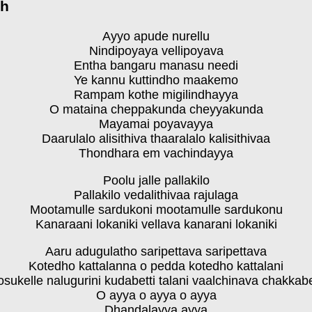
sh
Ayyo apude nurellu
Nindipoyaya vellipoyava
Entha bangaru manasu needi
Ye kannu kuttindho maakemo
Rampam kothe migilindhayya
O mataina cheppakunda cheyyakunda
Mayamai poyavayya
Daarulalo alisithiva thaaralalo kalisithivaa
Thondhara em vachindayya
Poolu jalle pallakilo
Pallakilo vedalithivaa rajulaga
Mootamulle sardukoni mootamulle sardukonu
Kanaraani lokaniki vellava kanarani lokaniki
Aaru adugulatho saripettava saripettava
Kotedho kattalanna o pedda kotedho kattalani
sukelle nalugurini kudabetti talani vaalchinava chakkabe
O ayya o ayya o ayya
Dhandalayya ayya