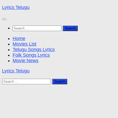
Skip
Lyrics Telugu
to
content
Search
for:
Home
Movies List
Telugu Songs Lyrics
Folk Songs Lyrics
Movie News
Lyrics Telugu
Search
for: