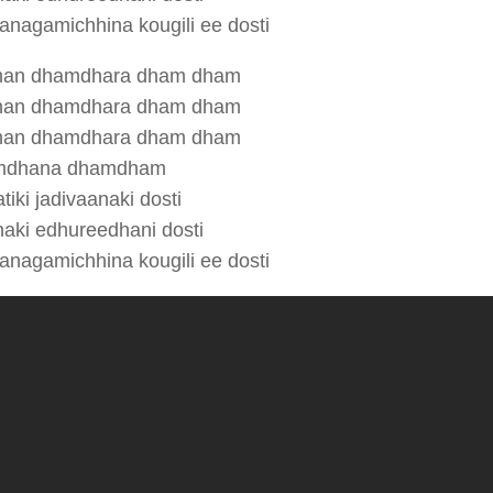
anagamichhina kougili ee dosti
an dhamdhara dham dham
an dhamdhara dham dham
an dhamdhara dham dham
mdhana dhamdham
iki jadivaanaki dosti
haki edhureedhani dosti
anagamichhina kougili ee dosti