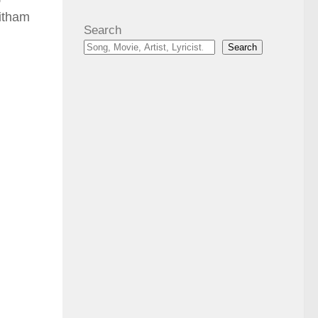
hitham
Search
Search