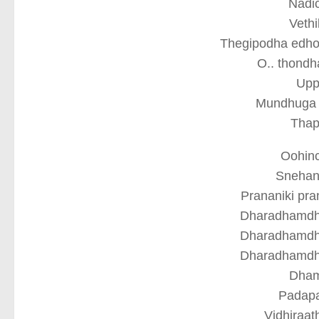
Nadic
Vethi
Thegipodha edho
O.. thondh
Upp
Mundhuga 
Thap
Oohinc
Snehan
Prananiki pr
Dharadhamdh
Dharadhamdh
Dharadhamdh
Dha
Padapat
Vidhiraat