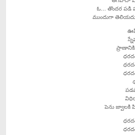
తెగిపోదా ఎ
ఓ… తొందర పడి పడ
ముందుగా తెలియదు 
ఊహి
స్న
ప్రాణానిక
ధరద
ధరద
ధరద
పడపా
విధి
పెను జ్వాలకి 
ధరద
ధరద