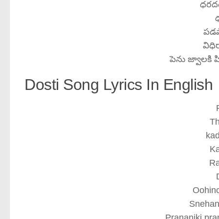
ధరద
పడపా
విధి
పెను జ్వాలకి 
Dosti Song Lyrics In English
Th
kad
Ka
Ra
Oohinc
Snehan
Prananiki pr