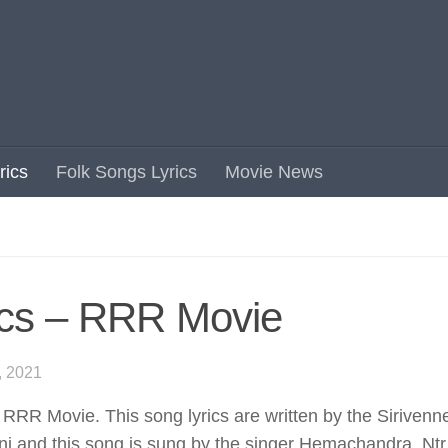
rics
Folk Songs Lyrics
Movie News
ics – RRR Movie
 2021
m RRR Movie. This song lyrics are written by the Sirivenn
i and this song is sung by the singer Hemachandra. Ntr