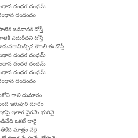
ంథాన దంధర దంధమ్
ధంధాన దందందం
టికి జడివానకి దోస్తీ
రాతకి ఎదురీదని దోస్తీ
హిమనగామిచ్చిన కౌగిలి ఈ దోస్తీ
ంథాన దంధర దంధమ్
ంథాన దంధర దంధమ్
ంథాన దంధర దంధమ్
ధంధాన దందందం
కోని గాలి దుమారం
పింది ఇరువురి దూరం
కపై ఇలాగ వైరమే భురివై
డిచేది ఒకటే దారై
ెతికేది మాత్రం వేరై