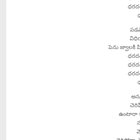
ధరద
పడపా
విధి
పెను జ్వాలకి 
ధరద
ధరద
ధరద
అను
చెరి
ఉంటారా ఇ
న
వ