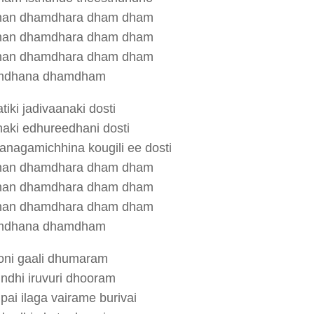
an dhamdhara dham dham
an dhamdhara dham dham
an dhamdhara dham dham
mdhana dhamdham
iki jadivaanaki dosti
haki edhureedhani dosti
anagamichhina kougili ee dosti
an dhamdhara dham dham
an dhamdhara dham dham
an dhamdhara dham dham
mdhana dhamdham
ni gaali dhumaram
indhi iruvuri dhooram
pai ilaga vairame burivai