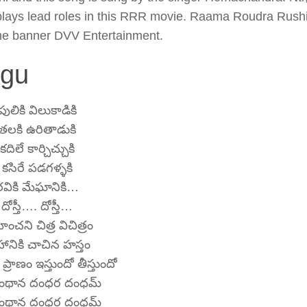
s plays lead roles in this RRR movie. Raama Roudra Rus
the banner DVV Entertainment.
ugu
పులికి విలుకాడికి
తలకి ఉరితాడుకి
కదిలే కార్చిచ్చుకి
కసిరే పడగళ్ళకి
రవికి మేఘానికి…
దోస్తీ…. దోస్తీ…
ంచని చిత్ర విచిత్రం
ేహానికి చాచిన హస్తం
ి ప్రాణం ఇస్తుందో తీస్తుందో
ంథాన దంధర దంధమ్
ంథాన దంధర దంధమ్