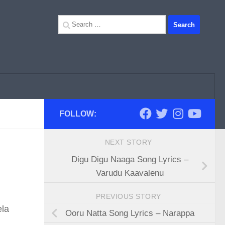
Search
for:
FOLLOW:
NEXT STORY
Digu Digu Naaga Song Lyrics –
Varudu Kaavalenu
PREVIOUS STORY
ela
Ooru Natta Song Lyrics – Narappa
,