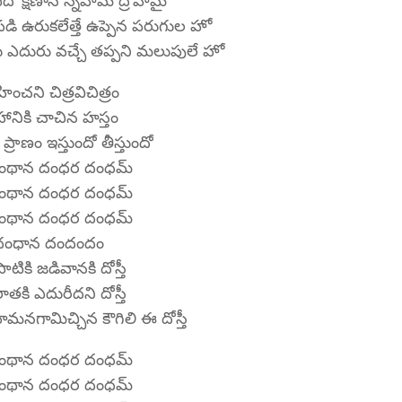
దో క్షణాన స్నేహమే ద్రోహమై
ి ఉరుకలేత్తే ఉప్పెన పరుగుల హో
ఎదురు వచ్చే తప్పని మలుపులే హో
ంచని చిత్రవిచిత్రం
ేహానికి చాచిన హస్తం
ి ప్రాణం ఇస్తుందో తీస్తుందో
ంథాన దంధర దంధమ్
ంథాన దంధర దంధమ్
ంథాన దంధర దంధమ్
ధంధాన దందందం
టికి జడివానకి దోస్తీ
రాతకి ఎదురీదని దోస్తీ
హిమనగామిచ్చిన కౌగిలి ఈ దోస్తీ
ంథాన దంధర దంధమ్
ంథాన దంధర దంధమ్