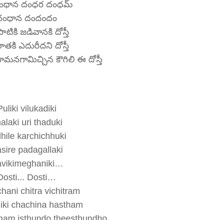
ంథాన దంధర దంధమ్
ధంధాన దందందం
టికి జడివానకి దోస్తీ
రాతకి ఎదురీదని దోస్తీ
హిమనగామిచ్చిన కౌగిలి ఈ దోస్తీ
Puliki vilukadiki
alaki uri thaduki
hile karchichhuki
sire padagallaki
vikimeghaniki…
Dosti
.
.. Dosti…
hani chitra vichitram
iki chachina hastham
anam isthundo theesthundho