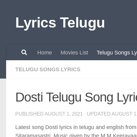
Skip to content
Lyrics Telugu
Home
Movies List
Telugu Songs Ly
TELUGU SONGS LYRICS
Dosti Telugu Song Lyr
PUBLISHED
AUGUST 1, 2021
· UPDATED
AUGUST 1,
Latest song Dosti lyrics in telugu and english fro
Sitaramasastri. Music given by the M.M Keeravaan