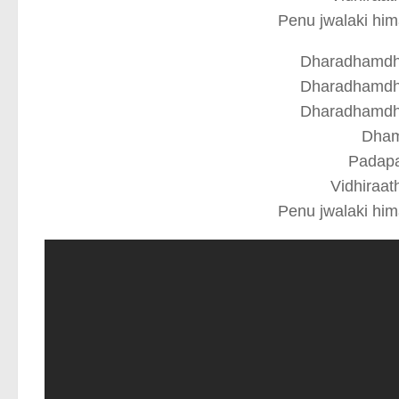
Penu jwalaki him
Dharadhamdh
Dharadhamdh
Dharadhamdh
Dha
Padapat
Vidhiraat
Penu jwalaki him