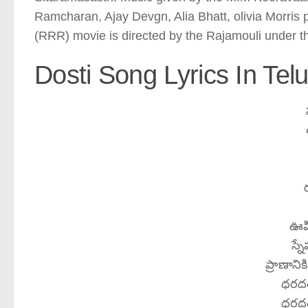
Ramcharan, Ajay Devgn, Alia Bhatt, olivia Morri
(RRR) movie is directed by the Rajamouli under 
Dosti Song Lyrics In Tel
ఊహి
స్న
ప్రాణానిక
ధరద
ధరద