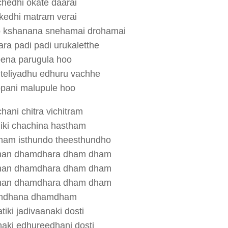
hedhi okate daarai
kedhi matram verai
 kshanana snehamai drohamai
ara padi padi urukaletthe
ena parugula hoo
teliyadhu edhuru vachhe
pani malupule hoo
hani chitra vichitram
iki chachina hastham
anam isthundo theesthundho
an dhamdhara dham dham
an dhamdhara dham dham
an dhamdhara dham dham
mdhana dhamdham
iki jadivaanaki dosti
haki edhureedhani dosti