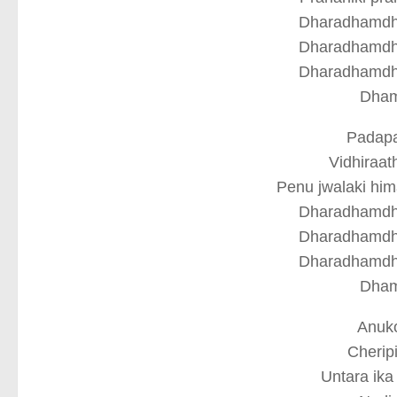
Dharadhamdh
Dharadhamdh
Dharadhamdh
Dha
Padapat
Vidhiraat
Penu jwalaki him
Dharadhamdh
Dharadhamdh
Dharadhamdh
Dha
Anuko
Cherip
Untara ika 