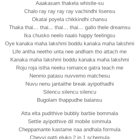
Aaakasam thakela whistle-su
Chalo ray ray ray ray vachindhi lisensu
Okatai poyela chikkindhi chansu
Thaka thai… thai.
.
. thai… thai… gallo thele dreamsu
Ika chusko neelo naalo happy feelingsu
Oye kanaka maha lakshmi boddu kanaka maha lakshmi
Life antha neetho unta nee andham tho attach me
Kanaka maha lakshmi boddu kanaka maha lakshmi
Roju roja istha neeku romance gatra teach me
Nenmo patasu nuvvemo matchesu
Nuvu nenu jantaithe break ayipothadhi
Silencu silencu silencu
Bugolam thappudhe balansu
Atta elta pudithive bubbly barbie bommala
Settle ayipothive dil mobile simmula
Cheppamante kastame naa andhala formula
Cheyyi patti eluko 2 in 1 schemula