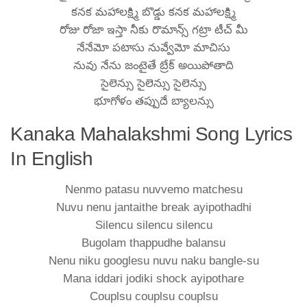
కనక మహాలక్ష్మి బొడ్డు కనక మహాలక్ష్మి
రోజు రోజా ఇస్తా నీకు రొమాన్స్ గట్రా టీచ్ మీ
నేనేమో పటాసు నువ్వేమో మాచిసు
నువు నేను జంటైతే బ్రేక్ అయిపోతాది
సైలెన్సు సైలెన్సు సైలెన్సు
భూగోళం తప్పుదే బ్యాలన్సు
Kanaka Mahalakshmi Song Lyrics
In English
Nenmo patasu nuvvemo matchesu
Nuvu nenu jantaithe break ayipothadhi
Silencu silencu silencu
Bugolam thappudhe balansu
Nenu niku googlesu nuvu naku bangle-su
Mana iddari jodiki shock ayipothare
Couplsu couplsu couplsu