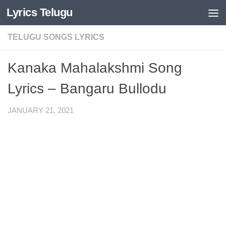
Lyrics Telugu
Skip to content
TELUGU SONGS LYRICS
Kanaka Mahalakshmi Song
Lyrics – Bangaru Bullodu
JANUARY 21, 2021