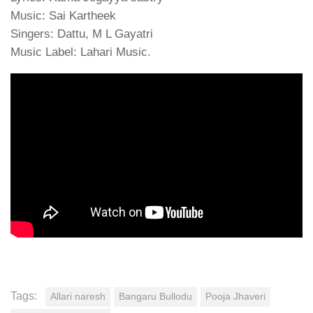
Music: Sai Kartheek
Singers: Dattu, M L Gayatri
Music Label: Lahari Music.
Tags:
Allari naresh
Bangaru Bullodu
Pooja Jhaveri