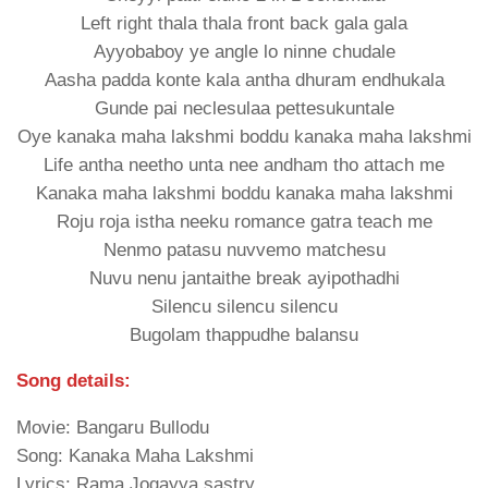
Left right thala thala front back gala gala
Ayyobaboy ye angle lo ninne chudale
Aasha padda konte kala antha dhuram endhukala
Gunde pai neclesulaa pettesukuntale
Oye kanaka maha lakshmi boddu kanaka maha lakshmi
Life antha neetho unta nee andham tho attach me
Kanaka maha lakshmi boddu kanaka maha lakshmi
Roju roja istha neeku romance gatra teach me
Nenmo patasu nuvvemo matchesu
Nuvu nenu jantaithe break ayipothadhi
Silencu silencu silencu
Bugolam thappudhe balansu
Song details:
Movie: Bangaru Bullodu
Song: Kanaka Maha Lakshmi
Lyrics: Rama Jogayya sastry