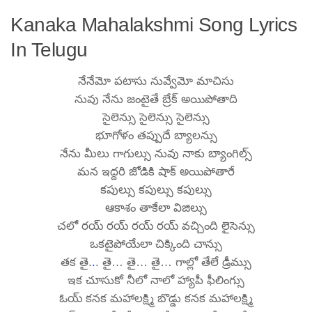
Kanaka Mahalakshmi Song Lyrics
In Telugu
నేనేమో పటాసు నువ్వేమో మాచిసు
నువు నేను జంటైతే బ్రేక్ అయిపోతాది
సైలెన్సు సైలెన్సు సైలెన్సు
భూగోళం తప్పుదే బ్యాలన్సు
నేను మీలు గాగుల్సు నువు నాకు బ్యాంగిల్స్
మన ఇద్దరి జోడికి షాక్ అయిపోతారే
కపుల్సు కపుల్సు కపుల్సు
ఆకాశం తాకేలా విజిల్సు
చలో రయ్ రయ్ రయ్ రయ్ వచ్చింది లైసెన్సు
ఒకటైపోయేలా చిక్కింది చాన్సు
తక తై.
.
. తై… తై… తై… గాల్లో తేలే డ్రీమ్సు
ఇక చూసుకో నీలో నాలో హ్యాపీ ఫీలింగ్సు
ఓయ్ కనక మహాలక్ష్మి బొడ్డు కనక మహాలక్ష్మి