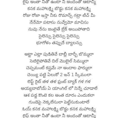
లైఫ్ అంతా నీతో ఉంటా నీ అందంతో ఆటాచ్మీ
కనక మహాలక్ష్మి బొడ్డు కనక మహాలక్ష్మి
రోజు రోజా ఇస్తా నీకు రొమాన్స్ గట్రా టీచ్ మీ
నేనేమో పటాసు నువ్వేమో మాచిసు
నువు నేను జంటైతే బ్రేక్ అయిపోతాది
సైలెన్సు సైలెన్సు సైలెన్సు
భూగోళం తప్పుదే బ్యాలన్సు
అట్టా ఎట్లా పుడితివే బాబ్లీ బార్బీ బొమ్మలా
సెటిలైపోతివే దిల్ మొబైల్ సిమ్ములా
చెప్పమంటే కష్టమే నా అందాల ఫార్ములా
చెయ్యి పట్టి ఏలుకో 2 ఇన్ 1 స్కీములా
లెఫ్ట్ రైట్ తళ తళ ఫ్రంట్ బ్యాక్ గళ గళ
అయ్యబాబోయ్ ఏ యాంగిల్ లో నిన్నే చూడాలే
ఆశ పడ్డ కొంటె కల అంత దూరం ఎందుకలా
గుండెపై నెక్కలేసులా పెట్టేసుకుంటాలే
ఓయ్ కనక మహాలక్ష్మి బొడ్డు కనక మహాలక్ష్మి
లైఫ్ అంతా నీతో ఉంటా నీ అందంతో ఆటాచ్మీ