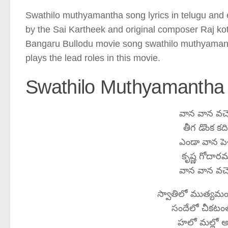
Swathilo muthyamantha song lyrics in telugu and en
by the Sai Kartheek and original composer Raj kot
Bangaru Bullodu movie song swathilo muthyamantha
plays the lead roles in this movie.
Swathilo Muthyamantha 
వాన వాన వచ్
తీగ డొంక కద
ఎండా వాన పెళ
కృష్ణ గోదారమ్
వాన వాన వచ్
స్వాతిలో ముత్యమం
సందేలో చీకటంత
హలో మల్లో 