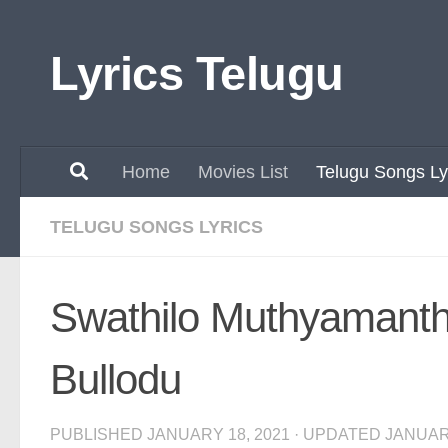
Skip to content
Lyrics Telugu
Home
Movies List
Telugu Songs Ly
TELUGU SONGS LYRICS
Swathilo Muthyamanth
Bullodu
PUBLISHED
JANUARY 18, 2021
· UPDATED
JANUARY