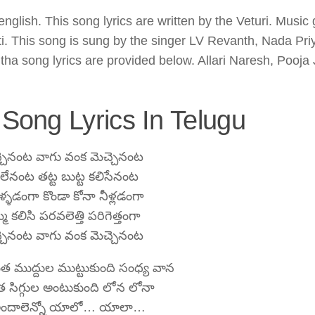
glish. This song lyrics are written by the Veturi. Music 
i. This song is sung by the singer LV Revanth, Nada Pri
 song lyrics are provided below. Allari Naresh, Pooja 
Song Lyrics In Telugu
చెనంట వాగు వంక మెచ్చెనంట
ిలేనంట తట్ట బుట్ట కలిసేనంట
్ళడంగా కొండా కోనా నీళ్లడంగా
మ కలిసి పరవలెత్తి పరిగెత్తంగా
చెనంట వాగు వంక మెచ్చెనంట
త ముద్దుల ముట్టుకుంది సంధ్య వాన
 సిగ్గుల అంటుకుంది లోన లోనా
అందాలెన్నో యాలో… యాలా…