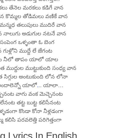
కలు తేనెల మరకలు కడిగే వాన
ున కొమ్మల తోడిమలు వణికే వాన
ి మన్మధ తలుపులు ముదిరే వాన
ున నాలుగు అడుగుల నటనే వాన
సంపెంగ ఒళ్ళంతా ఓ బెంగ
 గుళ్లోని ముద్దే లే జేగంట
ం నీలో తాపం యాలో యాల
త ముద్దుల ముట్టుకుంది సంధ్య వాన
 సిగ్గుల అంటుకుంది లోన లోనా
అందాలెన్నో యాలో
.
.. యాలా…
చెనంట వాగు వంక మెచ్చెనంట
ిలేనంట తట్ట బుట్ట కలిసేనంట
్ళడంగా కొండా కోనా నీళ్లడంగా
మ కలిసి పరవలెత్తి పరిగెత్తంగా
Lyrics In English