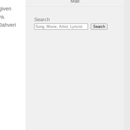
Mail
given
ya.
Search
Jahveri
Search