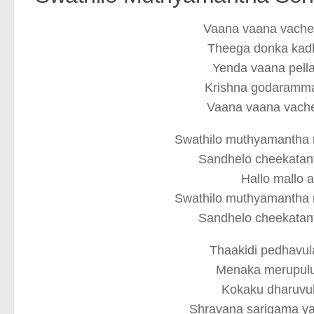
Vaana vaana vache
Theega donka kadhi
Yenda vaana pell
Krishna godaramma 
Vaana vaana vach
Swathilo muthyamantha 
Sandhelo cheekatant
Hallo mallo 
Swathilo muthyamantha 
Sandhelo cheekatant
Thaakidi pedhavul
Menaka merupulu
Kokaku dharuvul
Shravana sarigama y