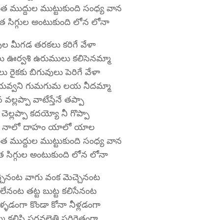
త ముద్దుల ముట్టుకుంది సంధ్య వాన
 సిగ్గుల అంటుకుంది లోన లోనా
వుల మీగడ తరకలు కరిగే వేళా
ు ఊర్వశి ఉరుములు కలిసెనమ్మా
ు రైకకు బిగువులు పెరిగే వేళా
 యవ్వని గుమగుమ లయ నీదమ్మా
వల్లప్పా వాటేస్తేనే తప్పా
ూ చెల్లప్పా కదయ్యో నీ గొప్పా
ం నాలో దాహం యాలో యాల
త ముద్దుల ముట్టుకుంది సంధ్య వాన
 సిగ్గుల అంటుకుంది లోన లోనా
చెనంట వాగు వంక మెచ్చెనంట
ిలేనంట తట్ట బుట్ట కలిసేనంట
్ళడంగా కొండా కోనా నీళ్లడంగా
మ కలిసి పరవలెత్తి పరిగెత్తంగా