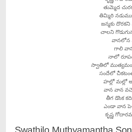
తుమ్మెద చుర
తిమ్మిరి నడుమ
జన్మకు దొరకన
చాలని గొడుగ
వానలోన 
గాలి వాన
నాలో రూప
స్వాతిలో ముత్యమం
సందేలో చీకటంత
హల్లో మల్లో 
వాన వాన వచ్
తీగ డొంక కద
ఎండా వాన పెళ
కృష్ణ గోదారమ్
Swathilo Muthyamantha Song 