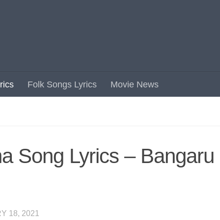
rics
Folk Songs Lyrics
Movie News
a Song Lyrics – Bangaru
 18, 2021