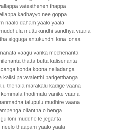
allappa vatesthenen thappa
ellappa kadhayyo nee goppa
 naalo daham yaalo yaala
muddhula muttukundhi sandhya vaana
ha sigguga antukundhi lona lonaa
nanata vaagu vanka mechenanta
lenanta thatta butta kalisenanta
adanga konda koona nelladanga
kalisi paravaletthi parigetthanga
u thenala marakalu kadige vaana
 kommala thodimalu vanike vaana
anmadha talupulu mudhire vaana
ampenga ollantha o benga
 gulloni muddhe le jeganta
 neelo thaapam yaalo yaala