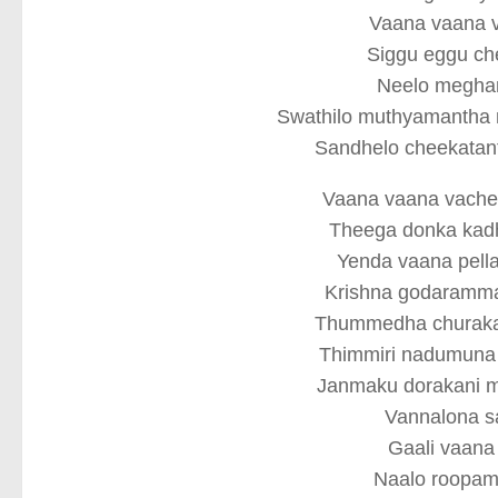
Vaana vaana v
Siggu eggu ch
Neelo megham
Swathilo muthyamantha 
Sandhelo cheekatant
Vaana vaana vache
Theega donka kadhi
Yenda vaana pell
Krishna godaramma 
Thummedha churakal
Thimmiri nadumuna
Janmaku dorakani m
Vannalona s
Gaali vaana
Naalo roopam