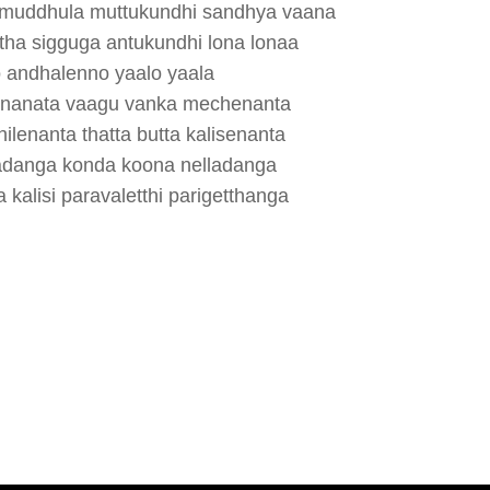
muddhula muttukundhi sandhya vaana
ha sigguga antukundhi lona lonaa
o andhalenno yaalo yaala
nanata vaagu vanka mechenanta
lenanta thatta butta kalisenanta
adanga konda koona nelladanga
kalisi paravaletthi parigetthanga