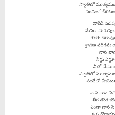
స్వాతిలో ముత్యమం
సందులో చీకటంత
తాకిడి పెద
మేనకా మెరుపుల
కొకకు దరువుల
శ్రావణ పరిగమ
వాన వాన 
సిగ్గు ఎగ్గ
నీలో మేఘ
స్వాతిలో ముత్యమం
సందేలో చీకటంత
వాన వాన వచ్
తీగ డొంక కద
ఎండా వాన పెళ
కృష్ణ గోదారమ్