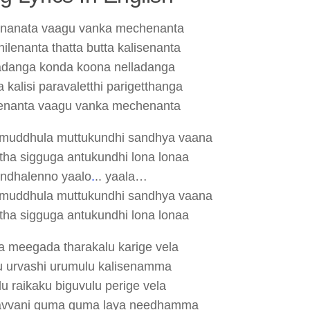
nanata vaagu vanka mechenanta
lenanta thatta butta kalisenanta
adanga konda koona nelladanga
kalisi paravaletthi parigetthanga
enanta vaagu vanka mechenanta
muddhula muttukundhi sandhya vaana
ha sigguga antukundhi lona lonaa
andhalenno yaalo
.
.. yaala…
muddhula muttukundhi sandhya vaana
ha sigguga antukundhi lona lonaa
a meegada tharakalu karige vela
 urvashi urumulu kalisenamma
u raikaku biguvulu perige vela
avvani guma guma laya needhamma