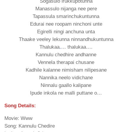
Sogasulo irukkupotunna
Manassulo nijanga nee pere
Tapassula smarinchukuntunna
Edurai nee roopam ninchoni unte
Egirelli ningi anchuna unta
Thaake veeley lekunna ninnandhukuntunna
Thalukaa
.
… thalukaa….
Kannulu chedhire andhanne
Vennela therapai chusane
Kadhile kalanne nimisham nilipesane
Nannika neelo vidichane
Ninnalu gaallo kalipane
Ipude inkola ne malli puttane o…
Song Details:
Movie: Www
Song: Kannulu Chedire