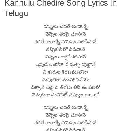
Kannulu Chedire Song Lyrics In
Telugu
కన్నులు చెదిరే అందాన్నే
వెన్నెల తెరపై చూసానే
కదిలే కాలాన్నే నిమిషం నిలిపేసానే
నన్నిక నీలో విడిచానే
నిన్నలు గాల్లో కలిపానే
ఇపుడే ఇంకోలా నే మళ్ళి పుట్టానే
నీ కురుల కెరటములోనా
చుపులిలా మునిగినవేమో
చిక్కానే చెపై నే తీగలు లేని ఈ వలలో
నెమ్మదిగా నువొదిలే నవ్వుల గాలాల్లో
కన్నులు చెదిరే అందాన్నే
వెన్నెల తెరపై చూసానే
కదిలే కాలాన్నే నిమిషం నిలిపేసానే
నన్నిక నీలో విడిచానే