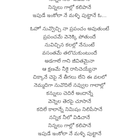
నిన్నలు గాల్లో కలిపానే
ఇపుడే ఇంకోలా నే మళ్ళి పుట్టానే ఓ…
ఓహో నువ్వొచ్చి నా ప్రపంచం అవుతుంటే
ప్రపంచమే వెనెక్కి పోతుందే
నువిచ్చిన కలల్లో నేనుంటే
వసంతమే తలొచుకుంటుందే
అడగాలే గాని జీవితమైనా
ఆ క్షణమే నీకై రాసిచెయ్యేనా
చిక్కానే చెపై నే తీగలు లేని ఈ వలలో
నెమ్మదిగా నువొదిలే నవ్వుల గాలాల్లో
కన్నులు చెదిరే అందాన్నే
వెన్నెల తెరపై చూసానే
కదిలే కాలాన్నే నిమిషం నిలిపేసానే
నన్నిక నీలో విడిచానే
నిన్నలు గాల్లో కలిపానే
ఇపుడే ఇంకోలా నే మళ్ళి పుట్టానే