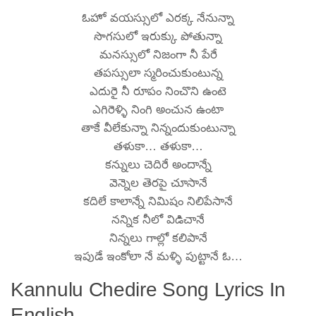
ఓహో వయస్సులో ఎరక్క నేనున్నా
సొగసులో ఇరుక్కు పోతున్నా
మనస్సులో నిజంగా నీ పేరే
తపస్సులా స్మరించుకుంటున్న
ఎదురై నీ రూపం నించొని ఉంటె
ఎగిరెళ్ళి నింగి అంచున ఉంటా
తాకే వీలేకున్నా నిన్నందుకుంటున్నా
తళుకా… తళుకా…
కన్నులు చెదిరే అందాన్నే
వెన్నెల తెరపై చూసానే
కదిలే కాలాన్నే నిమిషం నిలిపేసానే
నన్నిక నీలో విడిచానే
నిన్నలు గాల్లో కలిపానే
ఇపుడే ఇంకోలా నే మళ్ళి పుట్టానే ఓ…
Kannulu Chedire Song Lyrics In
English