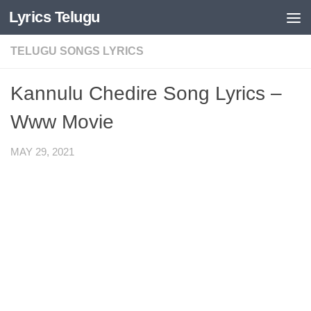
Lyrics Telugu
Skip to content
TELUGU SONGS LYRICS
Kannulu Chedire Song Lyrics –
Www Movie
MAY 29, 2021