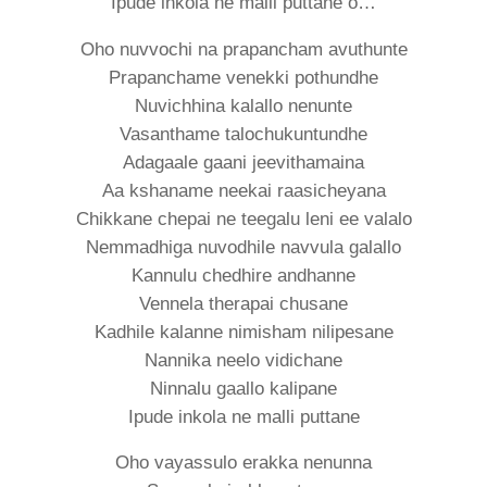
Ipude inkola ne malli puttane o…
Oho nuvvochi na prapancham avuthunte
Prapanchame venekki pothundhe
Nuvichhina kalallo nenunte
Vasanthame talochukuntundhe
Adagaale gaani jeevithamaina
Aa kshaname neekai raasicheyana
Chikkane chepai ne teegalu leni ee valalo
Nemmadhiga nuvodhile navvula galallo
Kannulu chedhire andhanne
Vennela therapai chusane
Kadhile kalanne nimisham nilipesane
Nannika neelo vidichane
Ninnalu gaallo kalipane
Ipude inkola ne malli puttane
Oho vayassulo erakka nenunna