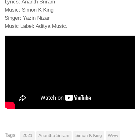
Lyrics: Ananth Sriram
Music: Simon K King
Singer: Yazin Nizar
Music Label: Aditya Music.
Tags:
2021
Anantha Sriram
Simon K King
Www