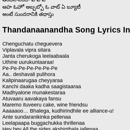
ఆహ ఓహో అబ్బబ్బో ఓ వాట్ ఏ బ్యూటీ
అంటే సుందరానికి తథాస్తు
Thandanaanandha Song Lyrics In
Chenguchatu cheguevera
Viplavala vipra sitara
Janta cherukoga leelaabaala
Uthine uurukuntaaraa!
Pe-Pe-Pe-Pe-Pe-Pe-Pe
Aa.. deshavali pulihora
Kalipinaarugaa cheyyaraa
Kanchi daaka kadha saagistaaraa
Madhyalone munakestaraa
Atuvaaru aavakaya fansu
Maremo ituveeru cake, wine friendsu
Aaaaaoo… Bhalega, kudhirindhile ee alliance-u!
Ante sundaranikinka pellenaa
Leelapaapa buggachukka thrillenaa
Hey hey All the sides akshinthala jallenaa