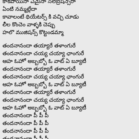
కాకపోయినా ఏమైనా సెలెబ్రేషన్సేరా
ఏంటి నమ్మట్లేదా
కావాలంటే థియేటర్స్ కి వచ్చి చూడు
లీల కొంచెం వాళ్ళకి చెప్పు
హలొ ముజిషన్స్ కొట్టండమ్మా
తందనానందా తయ్యారే తళాంగురే
తందనానందా చయ్య చయ్యా ఛాంగురే
ఆహ ఓహో అబ్బబ్బో ఓ వాట్ ఏ బ్యూటీ
తందనానందా తయ్యారే తళాంగురే
తందనానందా చయ్య చయ్యా ఛాంగురే
ఆహ ఓహో అబ్బబ్బో ఓ వాట్ ఏ బ్యూటీ
తందనానందా తయ్యారే తళాంగురే
తందనానందా చయ్య చయ్యా ఛాంగురే
ఆహ ఓహో అబ్బబ్బో ఓ వాట్ ఏ బ్యూటీ
తందనానందా పీ పీ పీ
తందనానందా పీ పీ పీ
తందనానందా పీ పీ పీ
తందనానందా పీ పీ పీ