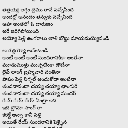
తత్తయ్య లగ్గం టైము రానే వచ్చేసింది
అందర్లో ఆనందం తన్నుకు వచ్చేసింది
ఆహ అంతలో ఓ దారుణం
అరే జరిగిపోయింది
అయ్యో పెళ్లి ఉంగరాలు తాళి బొట్టు మాయమయ్యెనండి
అయ్యయ్యో అదేంటండి
అంటే అంటే అంటే సుందరానికికా అంతేనా
మూడుముళ్లు ముచ్చటింకా డౌటేనా
లైఫ్ లాంగ్ బ్రహ్మచారి వంతెనా
పాపం పెళ్లి సిగ్నల్ అందుకోడా అంటేనా
తందనానందా చయ్య చయ్యా ఛాంగురే
తందనానందా చయ్య చయ్యా సుందర్
రేయ్ రేయ్ రేయ్ ఏంట్రా ఇది
ఇది ప్రోమో సాంగ్ రా
కరక్టే అన్నా కానీ పెళ్లి
అయితే రేయ్ సుందరానికి పెళ్ళైన