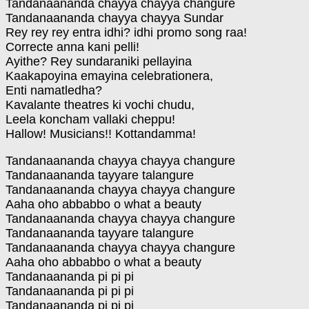
Tandanaananda chayya chayya changure
Tandanaananda chayya chayya Sundar
Rey rey rey entra idhi? idhi promo song raa!
Correcte anna kani pelli!
Ayithe? Rey sundaraniki pellayina
Kaakapoyina emayina celebrationera,
Enti namatledha?
Kavalante theatres ki vochi chudu,
Leela koncham vallaki cheppu!
Hallow! Musicians!! Kottandamma!
Tandanaananda chayya chayya changure
Tandanaananda tayyare talangure
Tandanaananda chayya chayya changure
Aaha oho abbabbo o what a beauty
Tandanaananda chayya chayya changure
Tandanaananda tayyare talangure
Tandanaananda chayya chayya changure
Aaha oho abbabbo o what a beauty
Tandanaananda pi pi pi
Tandanaananda pi pi pi
Tandanaananda pi pi pi