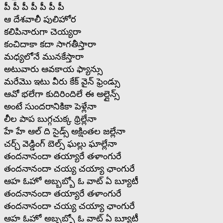
పీ పీ పీ పీ పీ పీ పీ
ఆ దేశవాలీ పులిహోర
కలిపినారుగా చెయ్యరా
కంచిదాకా కదా సాగతీస్తారా
మధ్యలోనే మునకేస్తారా
అటువారు ఆవకాయ ఫ్యాన్సు
మరేమొ ఇటు వీరు కేక్ వైన్ ఫ్రెండ్సు
ఆవో భలేగా కుదిరిందిలే ఈ అల్లైన్స్
అంటే సుందరానికికా పెళ్లేనా
లీల పాప బుగ్గచుక్క థ్రిల్లేనా
హే హే ఆల్ ది సైడ్స్ అక్షింతల జల్లేనా
చర్చ్ వెడ్డింగ్ బెల్స్ ఘల్లు ఘాల్లేనా
తందనానందా తయ్యారే తళాంగురే
తందనానందా చయ్య చయ్యా ఛాంగురే
ఆహ ఓహో అబ్బబ్బో ఓ వాట్ ఏ బ్యూటీ
తందనానందా తయ్యారే తళాంగురే
తందనానందా చయ్య చయ్యా ఛాంగురే
ఆహ ఓహో అబ్బబ్బో ఓ వాట్ ఏ బ్యూటీ