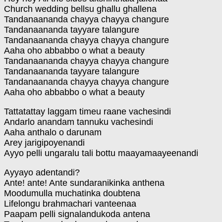
Church wedding bellsu ghallu ghallena
Tandanaananda chayya chayya changure
Tandanaananda tayyare talangure
Tandanaananda chayya chayya changure
Aaha oho abbabbo o what a beauty
Tandanaananda chayya chayya changure
Tandanaananda tayyare talangure
Tandanaananda chayya chayya changure
Aaha oho abbabbo o what a beauty
Tattatattay laggam timeu raane vachesindi
Andarlo anandam tannuku vachesindi
Aaha anthalo o darunam
Arey jarigipoyenandi
Ayyo pelli ungaralu tali bottu maayamaayeenandi
Ayyayo adentandi?
Ante! ante! Ante sundaranikinka anthena
Moodumulla muchatinka doubtena
Lifelongu brahmachari vanteenaa
Paapam pelli signalandukoda antena