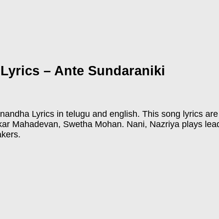
yrics – Ante Sundaraniki
ndha Lyrics in telugu and english. This song lyrics are
kar Mahadevan, Swetha Mohan. Nani, Nazriya plays lead r
akers.