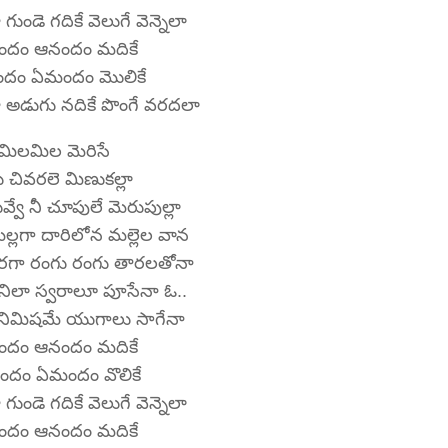
 గుండె గదికే వెలుగే వెన్నెలా
దం ఆనందం మదికే
దం ఏమందం మొలికే
ా అడుగు నదికే పొంగే వరదలా
మిలమిల మెరిసే
 చివరలె మిణుకల్లా
వ్వే నీ చూపులే మెరుపుల్లా
ెల్లగా దారిలోన మల్లెల వాన
ారగా రంగు రంగు తారలతోనా
ణనిలా స్వరాలూ పూసేనా ఓ..
 నిమిషమే యుగాలు సాగేనా
దం ఆనందం మదికే
దం ఏమందం వొలికే
 గుండె గదికే వెలుగే వెన్నెలా
దం ఆనందం మదికే