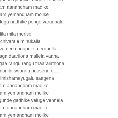
am aanandham madike
am yemandham molike
dugu nadhike ponge varadhala
ila mila merise
chivarale minukalla
ve nee choopule merupulla
aga daarilona mallela vaana
gaa rangu rangu thaaralathona
ananila swaralu poosena o…
nimishameyugalu saagena
am aanandham madike
am yemandham molike
gunde gadhike veluge vennela
am aanandham madike
am yemandham molike