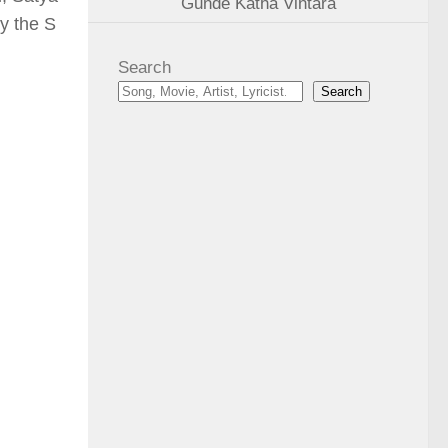
Gunde Katha Vintara
by the S
Search
Search