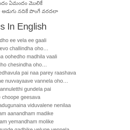
దం ఏమందం మొలికే
ా అడుగు నదికే పొంగే వరదలా
 In English
ho ee vela ee gaali
evo challindha oho…
a oohedho madhila vaali
dho chesindha oho…
edhavula pai naa parey raashava
he nuvvayaave vannela oho…
nnuletthi gundela pai
 choope geesava
adugunaina viduvalene nenilaa
am aanandham madike
am yemandham molike
gunde gadhike veluge vennela