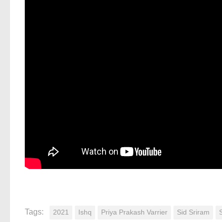
Tags:
2021
Ishq
Priya Prakash Varrier
Sid Sriram