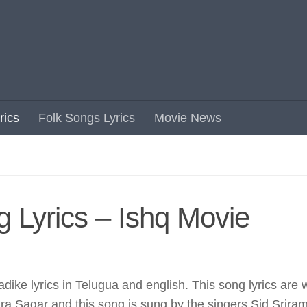
rics
Folk Songs Lyrics
Movie News
Lyrics – Ishq Movie
e lyrics in Telugua and english. This song lyrics are w
a Sagar and this song is sung by the singers Sid Srira