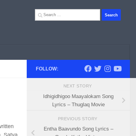
Search
for:
FOLLOW:
NEXT STORY
Idhigidhigoo Maayalokam Song
Lyrics – Thuglaq Movie
PREVIOUS STORY
ritten
Entha Baavundo Song Lyrics –
m, Satya