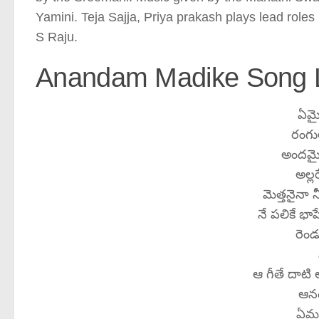
Yamini. Teja Sajja, Priya prakash plays lead roles i
S Raju.
Anandam Madike Song Ly
ఏమై
రంగు
అందమై
అల్
మెత్తనైనా 
నే పలికే భ
రెండ
ఆ గీతే దాటి 
ఆనం
ఏమం