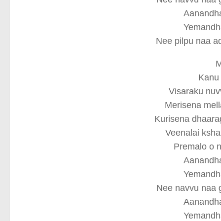
Aanandh
Yemandh
Nee pilpu naa a
M
Kanu 
Visaraku nuv
Merisena mell
Kurisena dhaara
Veenalai ksh
Premalo o 
Aanandh
Yemandh
Nee navvu naa 
Aanandh
Yemandh