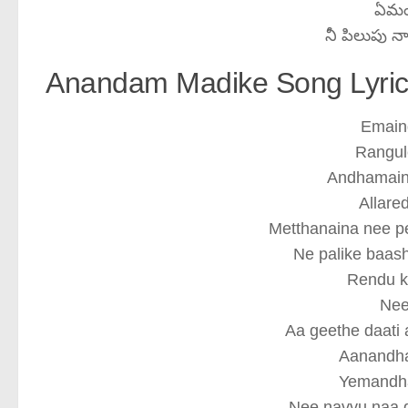
ఏమం
నీ పిలుపు న
Anandam Madike Song Lyrics
Emaind
Rangul
Andhamain
Allare
Metthanaina nee p
Ne palike baas
Rendu ka
Nee
Aa geethe daati 
Aanandh
Yemandh
Nee navvu naa 