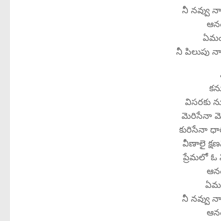
నీ నవ్వు నా
ఆనం
ఏమం
నీ పిలుపు న
కను
విసరకు ను
మెరిసేనా మ
కురిసేనా ధ
వీణాలై క్ష
ప్రేమలో ఓ
ఆనం
ఏమం
నీ నవ్వు నా
ఆనం