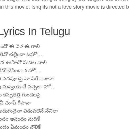
n this movie. Ishq its not a love story movie is directed 
rics In Telugu
ందో ఈ వేళ ఈ గాలి
లేవో చల్లిందా ఓహో…
న ఊహేదో మదిల వాలి
లరేదో చేసిందా ఓహో…
నీ పెదవులపై నా పేరే రాశావా
ాషే నువ్వయావే వన్నెలా హో…
ు కన్నులెత్తి గుండెలపై
నీ చూపే గీసావా
అడుగునైనా విడువలెనే నేనిలా
దం ఆనందం మదికే
దం ఏమందం వొలికే