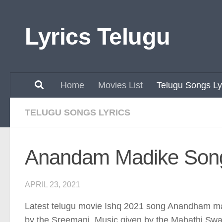
Skip to content
Lyrics Telugu
Home
Movies List
Telugu Songs Ly
TELUGU SONGS LYRICS
Anandam Madike Song 
APRIL 23, 2021
Latest telugu movie Ishq 2021 song Anandham madik
by the Sreemani. Music given by the Mahathi Swar