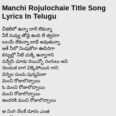
Manchi Rojulochaie Title Song
Lyrics In Telugu
చీకటిలో ఉన్నా దారే లేకున్నా
నీకే నువ్వు తోడై ఉంది లే త్వరగా
బలమే లేకున్నా బాధే అవుతున్నా
ఆశే నీలో నింపుకోరా ఊపిరిగా
కన్నుల్లో నీటి చుక్కే ఉన్నాగాని
నవ్వేసి చూడు రెయిన్బో రంగులు అని
నెలవంక లాగ చిక్కిపోయిన గాని
వెన్నెల పంచు పున్నమిలా
మంచి రోజులొచ్చాయి
ఓ మంచి రోజులొచ్చాయి
మంచి రోజులొచ్చాయి
అందరికి మంచి రోజులొచ్చాయి
ఆ నింగి నేలకే దూరం ఎంత