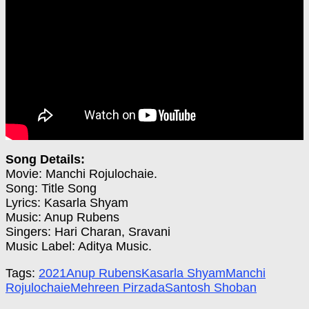
Song Details:
Movie: Manchi Rojulochaie.
Song: Title Song
Lyrics: Kasarla Shyam
Music: Anup Rubens
Singers: Hari Charan, Sravani
Music Label: Aditya Music.
Tags:
2021
Anup Rubens
Kasarla Shyam
Manchi
Rojulochaie
Mehreen Pirzada
Santosh Shoban