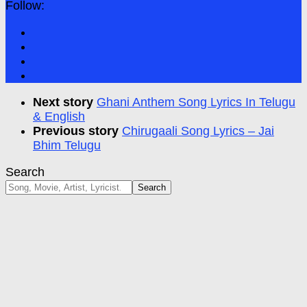
Follow:
Next story
Ghani Anthem Song Lyrics In Telugu
& English
Previous story
Chirugaali Song Lyrics – Jai
Bhim Telugu
Search
Search