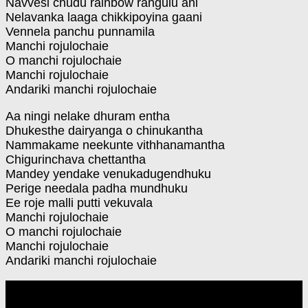
Navvesi chudu rainbow rangulu ani
Nelavanka laaga chikkipoyina gaani
Vennela panchu punnamila
Manchi rojulochaie
O manchi rojulochaie
Manchi rojulochaie
Andariki manchi rojulochaie
Aa ningi nelake dhuram entha
Dhukesthe dairyanga o chinukantha
Nammakame neekunte vithhanamantha
Chigurinchava chettantha
Mandey yendake venukadugendhuku
Perige needala padha mundhuku
Ee roje malli putti vekuvala
Manchi rojulochaie
O manchi rojulochaie
Manchi rojulochaie
Andariki manchi rojulochaie