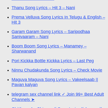
Thanu Song Lyrics – Hit 3 – Nani
Prema Velluva Song Lyrics In Telugu & English –
Hit 3
Garam Garam Song Lyrics – Saripodhaa
Sanivaaram – Nani
Boom Boom Song Lyrics – Manamey –
Sharwanand
Pori Kickka Bottle Kickka Lyrics – Last Peg
Ninnu Chudakunda Song Lyrics – Check Movie
Maguva Maguva Song Lyrics – Vakeelsaab ||
Pavan kalyan
telegram sex channel link ✓ Join 99+ Best Adult
Channels ➤