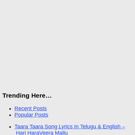
Trending Here…
Recent Posts
Popular Posts
Taara Taara Song Lyrics In Telugu & English –
Hari HaraVeera Mallu