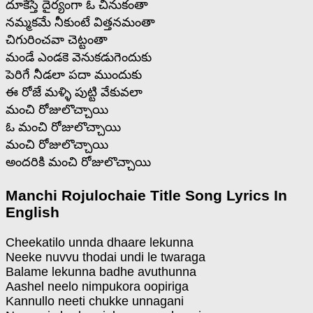
దూకేస్తే దైర్యంగా ఓ చినుకంతా
నమ్మకమే నీకుంటే విత్తనమంతా
చిగురించవా చెట్టంతా
మండే ఎండకె వెనుకడుగెందుకు
పెరిగే నీడలా పదా ముందుకు
ఈ రోజే మళ్ళి పుట్టి వేకువలా
మంచి రోజులొచ్చాయి
ఓ మంచి రోజులొచ్చాయి
మంచి రోజులొచ్చాయి
అందరికి మంచి రోజులొచ్చాయి
Manchi Rojulochaie Title Song Lyrics In
English
Cheekatilo unnda dhaare lekunna
Neeke nuvvu thodai undi le twaraga
Balame lekunna badhe avuthunna
Aashel neelo nimpukora oopiriga
Kannullo neeti chukke unnagani