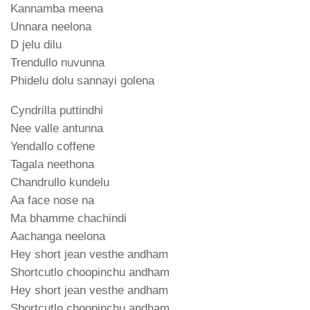
Kannamba meena
Unnara neelona
D jelu dilu
Trendullo nuvunna
Phidelu dolu sannayi golena
Cyndrilla puttindhi
Nee valle antunna
Yendallo coffene
Tagala neethona
Chandrullo kundelu
Aa face nose na
Ma bhamme chachindi
Aachanga neelona
Hey short jean vesthe andham
Shortcutlo choopinchu andham
Hey short jean vesthe andham
Shortcutlo choopinchu andham