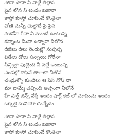
సోనా సోనా నీ వాళ్లే తిల్లాన
పైన లోన నీ అందం ఖజానా
కాస్తో కూస్తో చూపించే కొంతైనా
వోణి చున్నీ చుట్టొదే పై పైన
మడోనా రీనా నీ ముందే ఉంటున్న
కన్నాంబ మీనా ఉన్నారా నీలోన
డీజేలు డీలు రెండుల్లో నువున్న
ఫిడేలు డోలు సన్నాయి గోలేనా
సీన్డ్రిల్లా పుట్టింది నీ వల్లే అంటున్న
ఎండల్లో కాఫినే తాగాలా నీతోనే
చంద్రుళ్ళో కుందేలు ఆ పేస్ నోస్ నా
మా బామ్మే చచ్చింది అచ్చంగా నీలోనే
హే షార్ట్ జీన్స్ వేస్తే అందం షార్ట్ కట్ లో చూపించు అందం
ఒక్కటై దునియా దున్నేదం
సోనా సోనా నీ వాళ్లే తిల్లాన
పైన లోన నీ అందం ఖజానా
కాస్తో కూస్తో చూపించే కొంతైనా